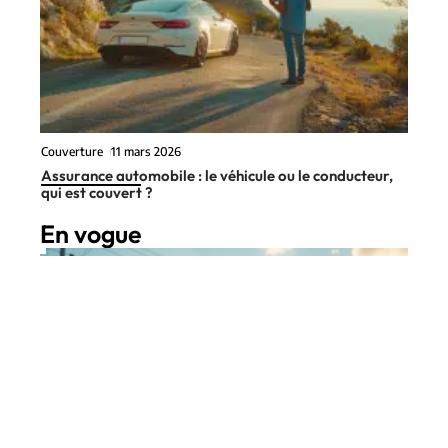
Couverture
11 mars 2026
Assurance automobile : le véhicule ou le conducteur,
qui est couvert ?
En vogue
9 min read
Couverture
11 mars 2026
Quand choisir l’assurance au
Contact
Mentions Légales
Sitemap
tiers pour votre voiture selon vos