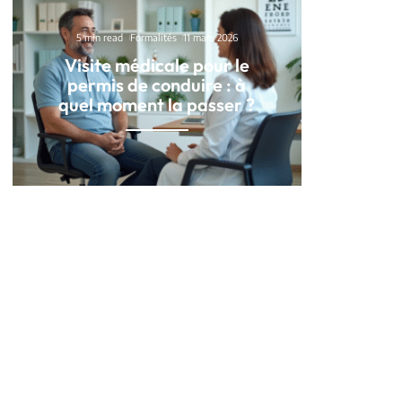
5 min read
Formalités
11 mars 2026
Visite médicale pour le
permis de conduire : à
quel moment la passer ?