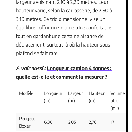
largeur avoisinant 2,10 à 2,20 mètres. Leur
hauteur varie, selon la carrosserie, de 2,60 à
3,10 mètres. Ce trio dimensionnel vise un
équilibre : offrir un volume utile confortable
tout en gardant une certaine aisance de
déplacement, surtout là où la hauteur sous
plafond se fait rare.
A voir aussi :
Longueur camion 4 tonnes :
quelle est-elle et comment la mesurer ?
Modèle
Longueur
Largeur
Hauteur
Volume
(m)
(m)
(m)
utile
(m³)
Peugeot
6,36
2,05
2,76
17
Boxer