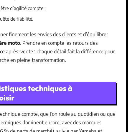
ètre d’agilité compte ;
ête de fiabilité.
r finement les envies des clients et d’équilibrer
ère moto
. Prendre en compte les retours des
rvice après-vente : chaque détail fait la différence pour
rché en pleine transformation.
istiques techniques à
isir
 technique compte, que l’on roule au quotidien ou que
thermiques dominent encore, avec des marques
,6 % de parts de marché), suivie par Yamaha et