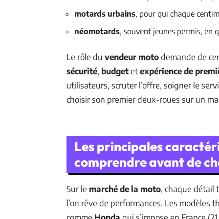
motards urbains
, pour qui chaque centim
néomotards
, souvent jeunes permis, en qu
Le rôle du
vendeur moto
demande de cerne
sécurité
,
budget
et
expérience de premi
utilisateurs, scruter l’offre, soigner le se
choisir son premier deux-roues sur un ma
Les principales caractér
comprendre avant de cho
Sur le
marché de la moto
, chaque détail
l’on rêve de performances. Les modèles 
comme
Honda
qui s’impose en France (21