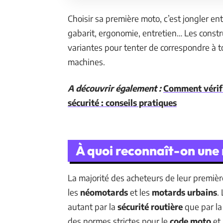
Choisir sa première moto, c’est jongler ent
gabarit, ergonomie, entretien… Les constr
variantes pour tenter de correspondre à t
machines.
A découvrir également :
Comment vérifi
sécurité : conseils pratiques
À quoi reconnaît-on une
La majorité des acheteurs de leur premiè
les
néomotards
et les
motards urbains
.
autant par la
sécurité routière
que par la
des normes strictes pour le
code moto
et 