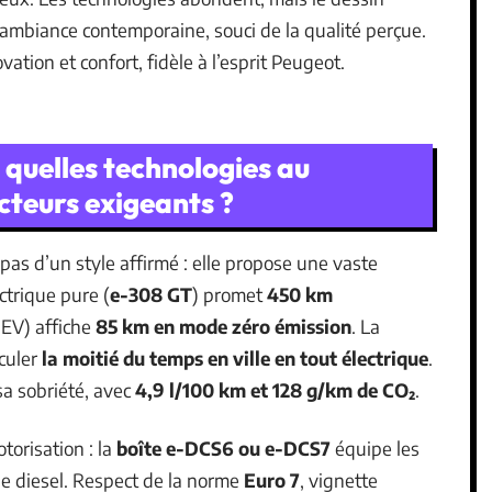
, ambiance contemporaine, souci de la qualité perçue.
tion et confort, fidèle à l’esprit Peugeot.
quelles technologies au
cteurs exigeants ?
pas d’un style affirmé : elle propose une vaste
ctrique pure (
e-308 GT
) promet
450 km
HEV) affiche
85 km en mode zéro émission
. La
culer
la moitié du temps en ville en tout électrique
.
sa sobriété, avec
4,9 l/100 km et 128 g/km de CO₂
.
orisation : la
boîte e-DCS6 ou e-DCS7
équipe les
e diesel. Respect de la norme
Euro 7
, vignette