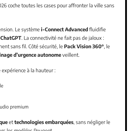
26 coche toutes les cases pour affronter la ville sans
ension. Le système
i-Connect Advanced
fluidifie
l ChatGPT
. La connectivité ne fait pas de jaloux :
ent sans fil. Côté sécurité, le
Pack Vision 360°
, le
einage d’urgence autonome
veillent.
expérience à la hauteur :
le
audio premium
ique
et
technologies embarquées
, sans négliger le
ours les modèles Peugeot.