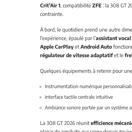
Crit’Air 1
, compatibilité
ZFE
: la 308 GT 20
contrainte.
À bord, le quotidien prend une autre dim
l’expérience, épaulé par l’
assistant voca
Apple CarPlay
et
Android Auto
fonctionn
régulateur de vitesse adaptatif
et le
fr
Quelques équipements à retenir pour une 
Instrumentation numérique personnalisab
Interface tactile centrale intuitive
Ambiance sonore portée par un système 
La 308 GT 2026 réunit
efficience mécan
plaisir de conduite qui signe depuis touj