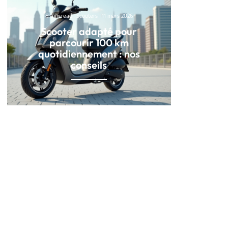
8 min read
Scooters
11 mars 2026
Scooter adapté pour
parcourir 100 km
quotidiennement : nos
conseils