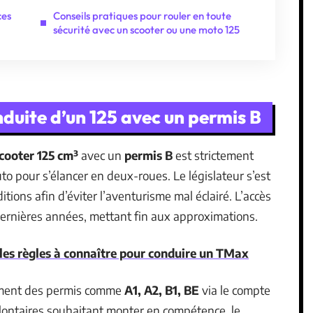
ces
Conseils pratiques pour rouler en toute
sécurité avec un scooter ou une moto 125
onduite d’un 125 avec un permis B
cooter 125 cm³
avec un
permis B
est strictement
auto pour s’élancer en deux-roues. Le législateur s’est
itions afin d’éviter l’aventurisme mal éclairé. L’accès
s dernières années, mettant fin aux approximations.
les règles à connaître pour conduire un TMax
ement des permis comme
A1, A2, B1, BE
via le compte
olontaires souhaitant monter en compétence, le