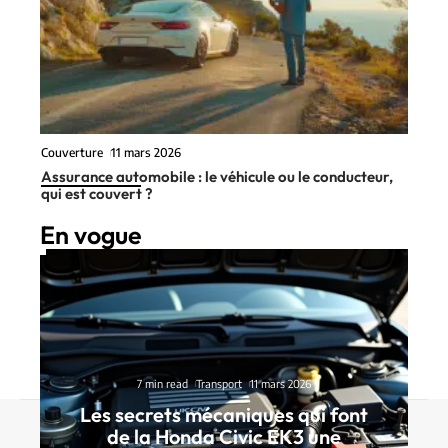
Couverture
11 mars 2026
Assurance automobile : le véhicule ou le conducteur,
qui est couvert ?
En vogue
7 min read
Transport
11 mars 2026
Les secrets mécaniques qui font
Contact
Mentions Légales
Sitemap
de la Honda Civic EK3 une