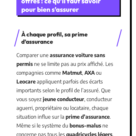
offres : ce qu’il faut savoir
pour bien s’assurer
À chaque profil, sa prime
d’assurance
Comparer une
assurance voiture sans
permis
ne se limite pas au prix affiché. Les
compagnies comme
Matmut
,
AXA
ou
Leocare
appliquent parfois des écarts
importants selon le profil de l’assuré. Que
vous soyez
jeune conducteur
, conducteur
aguerri, propriétaire ou locataire, chaque
situation influe sur la
prime d’assurance
.
Même si le système du
bonus-malus
ne
concerne pas tous les
quadricycles légers
,